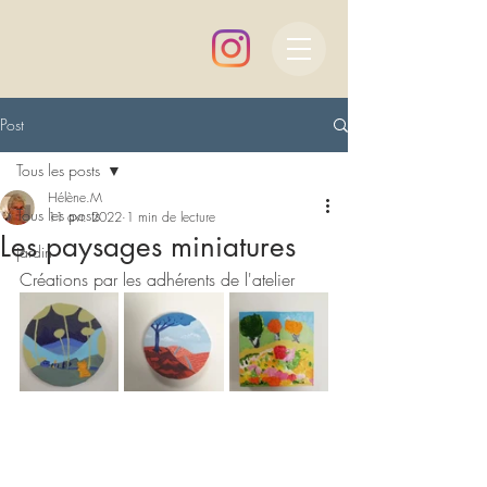
Post
Tous les posts
Hélène.M
Tous les posts
11 avr. 2022
1 min de lecture
Les paysages miniatures
jardin
Créations par les adhérents de l'atelier